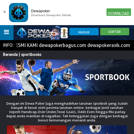
×
Dewapoker
DOWNLOAD
Download Dewapoker Mobile
LINK RESMI KAMI dewapokerbagus.com dewapokerasik.com !!
INFO:
HOME
Beranda | sportbooks
POKER
SLOT GAME
IDN E-LOTTERY
NEW
NEW
SPORTBOOK
LIVE CASINO
IDNLIVE
NEW
Dengan ini Dewa Poker juga menghadirkan taruhan sportbok yang sudah
banyak di kenal oleh pecinta taruhan online. berbagai jenis taruhan
seperti Handicap,Over Under,Total Goals, Odds Even hingga Mix parlay
TOGEL
ESPORTS
ARCADE
dapat anda mainkan di nagaikan. Tak ketinggalan juga dengan berbagai
bonus kemenangan menanti anda.
NEW
NEW
NEW
TEMBAK IKAN
IDNRAFFLE
IDNTRADE