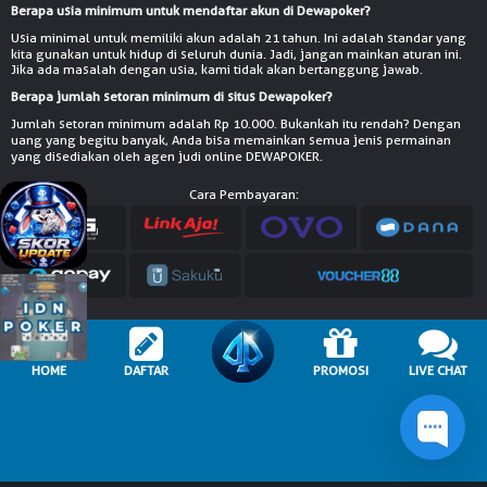
Berapa usia minimum untuk mendaftar akun di Dewapoker?
Usia minimal untuk memiliki akun adalah 21 tahun. Ini adalah standar yang
kita gunakan untuk hidup di seluruh dunia. Jadi, jangan mainkan aturan ini.
Jika ada masalah dengan usia, kami tidak akan bertanggung jawab.
Berapa jumlah setoran minimum di situs Dewapoker?
Jumlah setoran minimum adalah Rp 10.000. Bukankah itu rendah? Dengan
uang yang begitu banyak, Anda bisa memainkan semua jenis permainan
yang disediakan oleh agen judi online DEWAPOKER.
Cara Pembayaran:
Dukungan Perangkat :
Keamanan Terjamin :
HOME
DAFTAR
PROMOSI
LIVE CHAT
© Copyright 2026 dwpkrwin.co - All right reserved | 18+